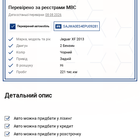
Перевірено за реєстрами МВС
Дата останьої перевірки:
08 08 2026
SAJWA0ES4EPU09281
Перевірений автомобіль
Марка, модель та рік
Jaguar XF 2013
Двигун
2 Бензин
Колір
Чорний
Привід
Задній
В розшуку
Ні
Пробіг
221 тис.км
Детальний опис
Авто можна придбати у лізинг
Авто можна придбати у кредит
Авто можна придбати у розстрочку