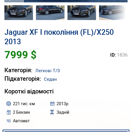
Jaguar XF I покоління (FL)/X250
2013
7999 $
ID:
1836
Категорія:
Легкові Т/З
Підкатегорія:
Седан
Короткі відомості
221 тис. км
2013р
2 Бензин
Задній
Автомат