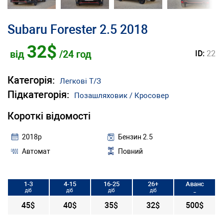
Subaru Forester 2.5 2018
32$
від
/24 год
ID:
22
Категорія:
Легкові Т/З
Підкатегорія:
Позашляховик / Кросовер
Короткі відомості
2018р
Бензин 2.5
Автомат
Повний
1-3
4-15
16-25
26+
Аванс
діб
діб
діб
діб
_
45$
40$
35$
32$
500$