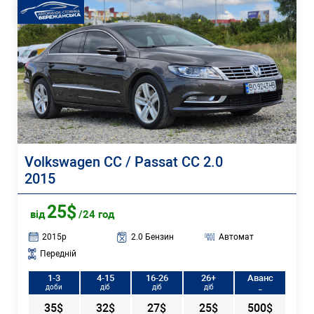
Volkswagen CC / Passat CC 2.0
2015
25$
від
/24 год
2015р
2.0 Бензин
Автомат
Передній
1-3
4-15
16-26
26+
Аванс
доби
діб
діб
діб
_
35$
32$
27$
25$
500$