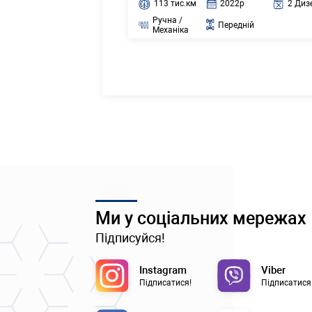
113 тис.км
2022р
2 Диз
Ручна /
Передній
Механіка
Ми у соціальних мережах
Підписуйся!
Instagram
Viber
Підписатися!
Підписатися