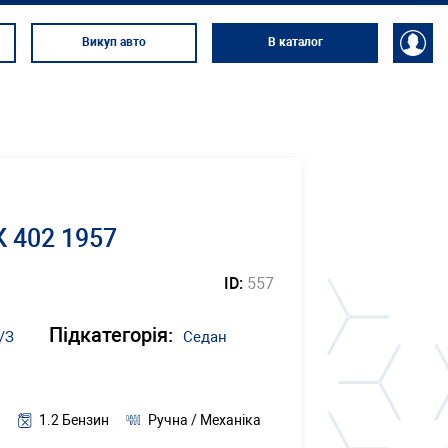
Викуп авто
В каталог
 402 1957
ID:
557
Підкатегорія:
/З
Седан
1.2 Бензин
Ручна / Механіка