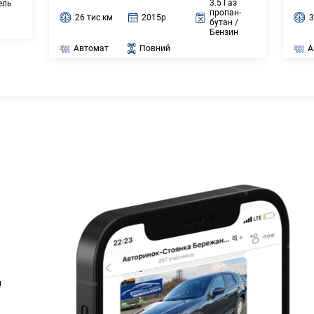
3.5 Газ
ель
пропан-
26 тис.км
2015р
3
бутан /
Бензин
Автомат
Повний
А
!