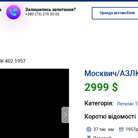
а
Залишились запитання?
Оренда автомобілів
+380 (73) 270 35 03
К 402 1957
Москвич/АЗЛК
2999 $
Категорія:
Легкові Т
Короткі відомості
37 тис. км
1957р