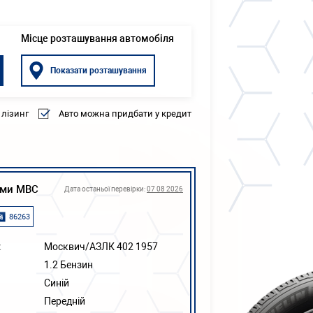
Місце розташування автомобіля
Показати розташування
 лізинг
Авто можна придбати у кредит
ами МВС
Дата останьої перевірки:
07 08 2026
86263
к
Москвич/АЗЛК 402 1957
1.2 Бензин
Синій
Передній