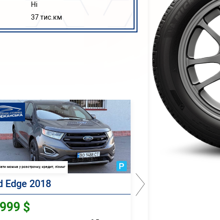
Ні
37 тис.км
ати можна у розстрочку, кредит, лізинг
Придбати можна у розстрочку, кредит, 
d Edge 2018
Mazda 6 2008
999 $
6500 $