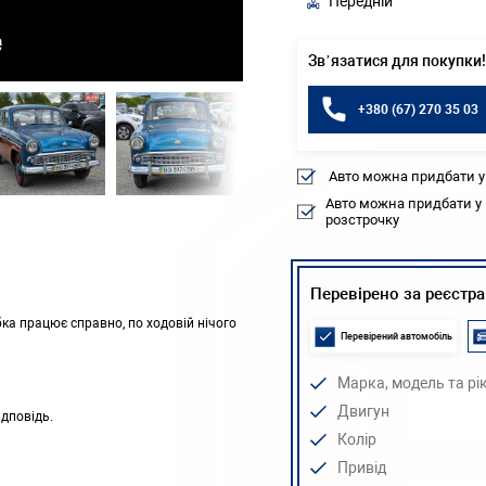
Передній
Зв’язатися для покупки!
+380 (67) 270 35 03
Авто можна придбати у
Авто можна придбати у
розстрочку
Перевірено за реєстр
бка працює справно, по ходовій нічого
Перевірений автомобіль
Марка, модель та рі
Двигун
ідповідь.
Колір
Привід