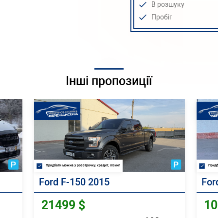
В розшуку
Пробіг
Інші пропозиції
Придбати можна у розстрочку, кредит, лізинг
Придб
Ford F-150 2015
For
21499 $
10